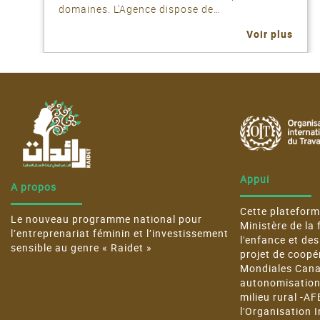
domaines. L'Agence dispose de…
Voir plus
Appui
A propos
Cette plateforme
Le nouveau programme national pour
Ministère de la 
l’entreprenariat féminin et l’investissement
l'enfance et de
sensible au genre « Raidet »
projet de coopé
Mondiales Canad
autonomisatio
milieu rural -A
l'Organisation I