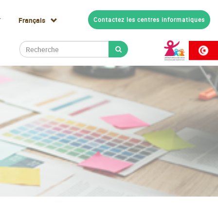
Select
r
Contactez les centres informatiques
your
language
Recherche
Rechercher