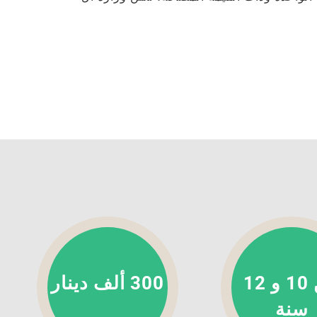
بين 10 و 12
300 ألف دينار
سنة