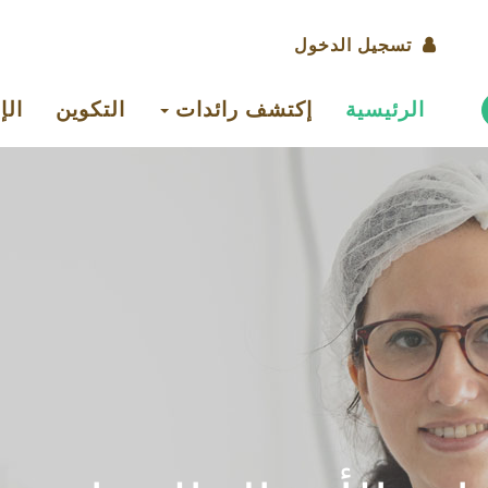
Men
تسجيل الدخول
d
Navigation
compt
الرئيسية
إكتشف رائدات
التكوين
الإ
principale
d
l'utilisateu