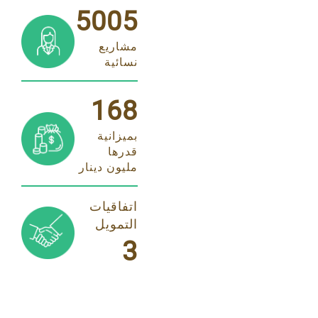
5005
مشاريع
نسائية
168
بميزانية
قدرها
مليون دينار
اتفاقيات
التمويل
3