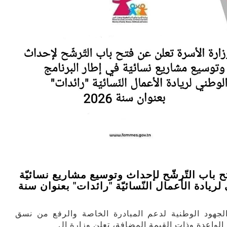
 باب التّرشّح لإحداث وتوسيع مشاريع نسائيّة
ريادة الأعمال النّسائيّة "رائدات" بعنوان سنة
جهود الوطنية لدعم المبادرة الخاصة والرفع من نسق
 الواعدة وذات القيمة المضافة، تعلن وزارة ال