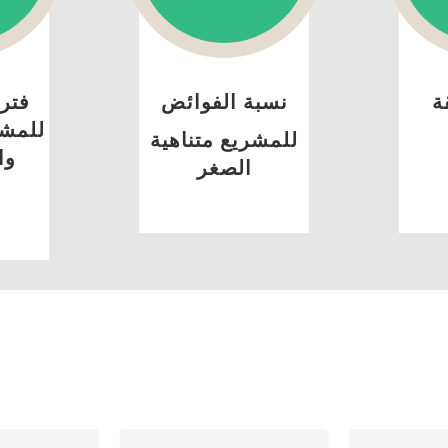
ة
نسبة الفوائض
فتر
للمشا
للمشريع متناهية
وا
الصغر