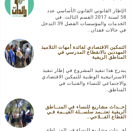
الإطار القانوني القانون الأساسي عدد
58 لسنة 2017 القسم الثالث: في
الخدمات والمؤسسات الفصل 39 التدخل
في حالات فقدان…
التمكين الاقتصادي لفائدة أمهات التلاميذ
المهددين بالانقطاع المدرسي في
المناطق الريفية
يندرج هذا تنفيذ المشروع في إطار تنفيذ
الاستراتيجية الوطنية للتمكين الاقتصادي
والاجتماعي للنساء والفتيات في
المناطق…
إحــداث مشاريع للنساء في المنــاطق
الريفية تعتــمد سلســلة القيــمة فـي
القطاع الفــلاحي…
إحــداث مشاريع للنساء في المنــاطق