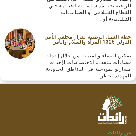
الريفية تعتــمد سلســلة القيــمة فـي
القطاع الفــلاحي أو الصناعــات
التقلــيدية أو…
خطة العمل الوطنية لقرار مجلس الأمن
الدولي 1325 المرأة والسلام والأمن
تمكين النساء والفتيات من خلال إحداث
فضاءات متعددة الاختصاصات لإحداث
مشاريع نموذجية في المناطق الحدودية
المهددة بخطر…
عن رائدات