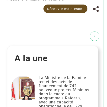
Découvrir maintenant
Pagination
Page
»
suivant
A la une
La Ministre de la Famille
remet des avis de
financement de 742
nouveaux projets féminins
dans le cadre du
programme « Raidet »,
avec une capacité
opérationnelle de 1229