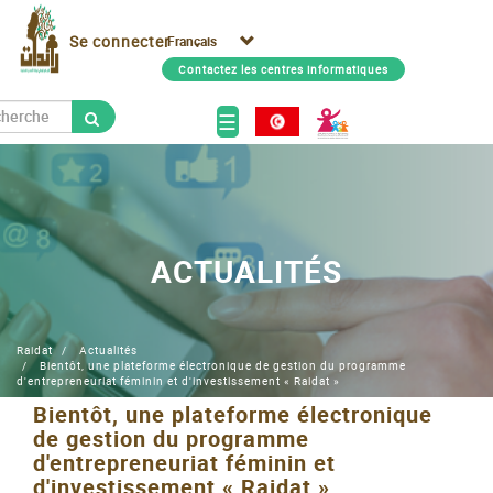
Aller
Menu
Select
au
Se connecter
du
your
contenu
compte
Contactez les centres informatiques
language
principal
de
erche
Navigation
l'utilisateur
☰
Rechercher
principale
ACTUALITÉS
Raidat
Actualités
Bientôt, une plateforme électronique de gestion du programme
d'entrepreneuriat féminin et d'investissement « Raidat »
Bientôt, une plateforme électronique
de gestion du programme
d'entrepreneuriat féminin et
d'investissement « Raidat »