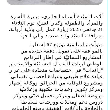
أدّت السيّدة أسماء الجابري، وزيرة الأسرة
والمرأة والطّفولة وكبار السنّ، يوم الثلاثاء
21 جانفي 2025 زيارة عمل إلى ولاية أريانة،
بمرافقة السيّد وليد صنديد والي الجهة
.
وتولّت بالمناسبة توزيع 67 إشعارا
بالموافقة على تمويل دفعة جديدة من
المشاريع النسائيّة في إطار البرنامج
الوطني لريادة الأعمال النسائيّة والاستثمار
"رائدات" في اختصاصات متعدّدة على غرار
عيادة علاج طبيعي وعيادة أخصائي نفساني
ومشروع للوقاية من الحرائق ووكالة إشهار
ومركز تكوين وخدمات مكتبية وإعلاميّة
وروضة أطفال ومركز تجميل طبّي ومركز
دروس دعم ومحلات وورشات للخياطة
والحلاقة والأكلات الخفيفة وصنع الحلويات